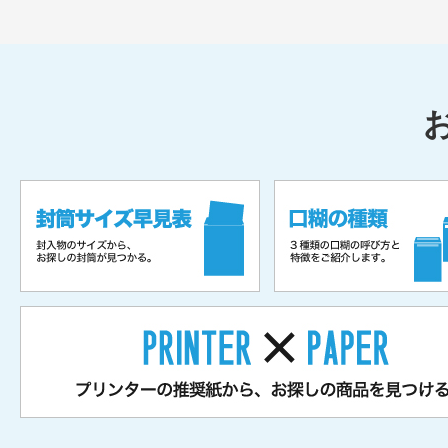
当日発送 受注締切時間設定のお知らせ
2019.07.19
【DocuPrint C5000d/CARD MATE YJ-G
耗品】