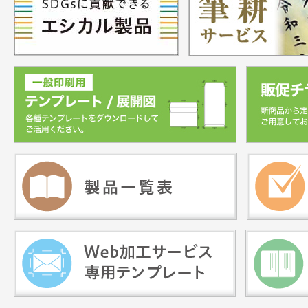
2023.07.06
名古屋支店移転のお知らせ
【重要】エプソン製商品の当日出荷廃止
2023.06.28
て
【重要】FSC(R)ロゴマーク仕様変更のお
2022.12.09
せ
2022.06.21
発送料金改定のお知らせ
9月21日（火） Web加工サービス・オフ
2021.09.21
印刷における窓付封筒の印刷受付可能数
更
【重要】消費税改正に伴う当サイトの対
2019.09.11
するお知らせ
【ご注意：Web製品購入】「配達」納期
2019.08.01
につきまして お知らせ