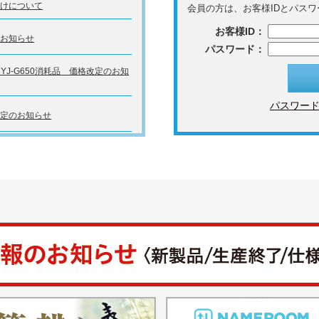
届けについて
会員の方は、お客様IDとパス
お客様ID：
のお知らせ
パスワード：
TE YJ-G650消耗品 価格改定のお知
パスワー
改定のお知らせ
フイルム製プリンター用消耗品 翌
更のご連絡
プリンター消耗品 価格改定のお知
TE YJ-G650】消耗品 配送料金体系
内
E】Digica／minute 消耗品価格・
ス料金改定のお知らせ
ンター消耗品 価格改定のお知らせ