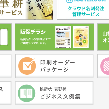
移転のお知らせ
プソン製商品の当日出荷廃止につい
C(R)ロゴマーク仕様変更のお知ら
定のお知らせ
火） Web加工サービス・オフセット
る窓付封筒の印刷受付可能数量を変
費税改正に伴う当サイトの対応に関
せ
eb製品購入】「配達」納期の変更
 お知らせ