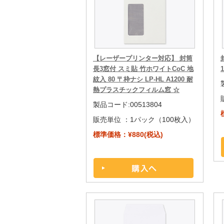
【レーザープリンター対応】 封筒
長3窓付 スミ貼 竹ホワイトCoC 地
紋入 80 〒枠ナシ LP-HL A1200 耐
熱プラスチックフィルム窓 ☆
製品コード:00513804
販売単位 ：
1パック（100枚入）
標準価格：¥880(税込)