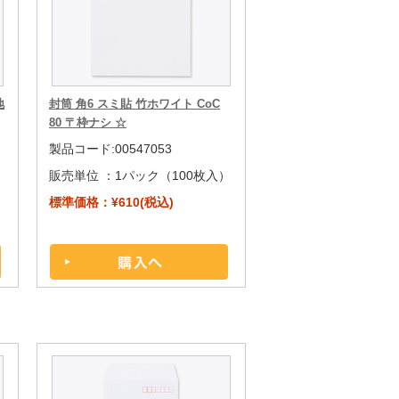
地
封筒 角6 スミ貼 竹ホワイト CoC
80 〒枠ナシ ☆
製品コード:00547053
）
販売単位 ：
1パック（100枚入）
標準価格：¥610(税込)