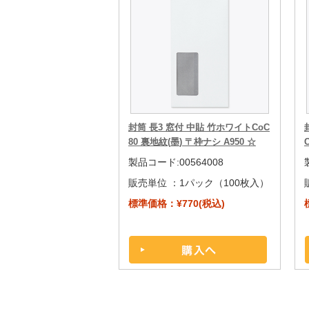
封筒 長3 窓付 中貼 竹ホワイトCoC
80 裏地紋(墨) 〒枠ナシ A950 ☆
製品コード:00564008
販売単位 ：
1パック（100枚入）
標準価格：¥770(税込)