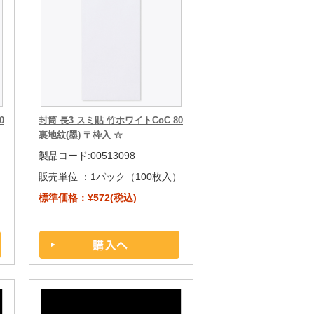
0
封筒 長3 スミ貼 竹ホワイトCoC 80
裏地紋(墨) 〒枠入 ☆
製品コード:00513098
）
販売単位 ：
1パック（100枚入）
標準価格：¥572(税込)